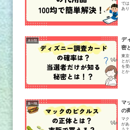
では
あり
デ
未分類
密
東京
とが
を受
とか
マ
食べ物
の
マク
があ
う？