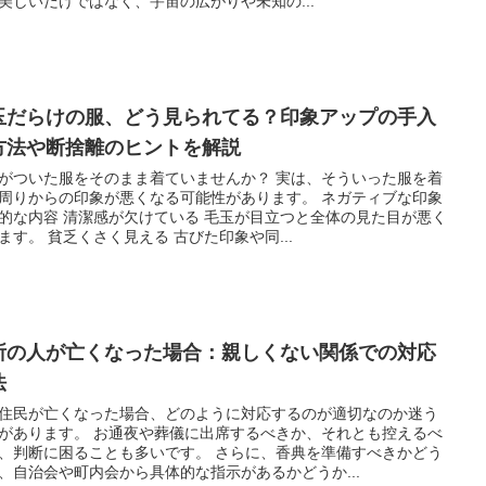
美しいだけではなく、宇宙の広がりや未知の...
玉だらけの服、どう見られてる？印象アップの手入
方法や断捨離のヒントを解説
がついた服をそのまま着ていませんか？ 実は、そういった服を着
周りからの印象が悪くなる可能性があります。 ネガティブな印象
的な内容 清潔感が欠けている 毛玉が目立つと全体の見た目が悪く
ます。 貧乏くさく見える 古びた印象や同...
所の人が亡くなった場合：親しくない関係での対応
法
住民が亡くなった場合、どのように対応するのが適切なのか迷う
があります。 お通夜や葬儀に出席するべきか、それとも控えるべ
、判断に困ることも多いです。 さらに、香典を準備すべきかどう
、自治会や町内会から具体的な指示があるかどうか...