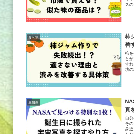
スの
柿
食べ物
善
柿を
とが
すれ
功の
N
豆知識
真
自分
その
身近