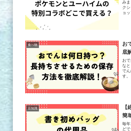
みま
クシ
ョッ
お
食べ物
底
おで
なと
でん
す。
【
豆知識
簡
毎年
どで