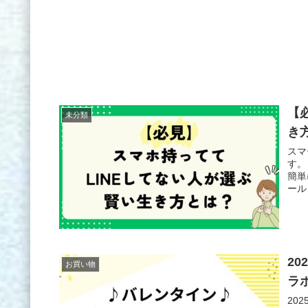
【
未分類
き
スマ
す。
簡単
ール
2
お買い物
ラ
20