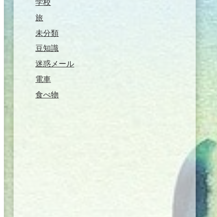
学校
旅
未分類
豆知識
迷惑メール
電車
食べ物