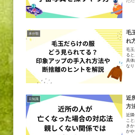
ただ
毛
未分類
れ
毛玉
ると
具体
なり
近
豆知識
方
近隣
こと
きか
かや