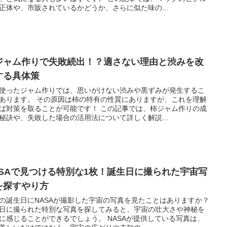
正体や、市販されているかどうか、さらに似た味の...
ジャム作りで失敗続出！？適さない理由と渋みを改
する具体策
使ったジャム作りでは、思いがけない渋みや黒ずみが発生するこ
あります。 その原因は柿の特有の性質にありますが、これを理解
ば対策を取ることが可能です！ この記事では、柿ジャム作りの成
秘訣や、失敗した場合の活用法について詳しく解説...
ASAで見つける特別な1枚！誕生日に撮られた宇宙写
を探すやり方
の誕生日にNASAが撮影した宇宙の写真を見たことはありますか？
日に撮られた特別な写真を探してみると、宇宙の壮大さや神秘を
に感じることができるでしょう。 NASAが提供している写真は、