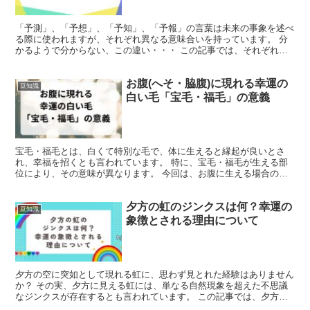
「予測」、「予想」、「予知」、「予報」の言葉は未来の事象を述べ
る際に使われますが、それぞれ異なる意味合いを持っています。 分
かるようで分からない、この違い・・・ この記事では、それぞれの
用語がどう区別されるか、具体的な用例を通じて解説してい...
お腹(へそ・脇腹)に現れる幸運の
豆知識
白い毛「宝毛・福毛」の意義
宝毛・福毛とは、白くて特別な毛で、体に生えると縁起が良いとさ
れ、幸福を招くとも言われています。 特に、宝毛・福毛が生える部
位により、その意味が異なります。 今回は、お腹に生える場合の意
味を掘り下げてご紹介します♪ お腹に宝毛・福毛が生える意...
夕方の虹のジンクスは何？幸運の
豆知識
象徴とされる理由について
夕方の空に突如として現れる虹に、思わず見とれた経験はありません
か？ その実、夕方に見える虹には、単なる自然現象を超えた不思議
なジンクスが存在するとも言われています。 この記事では、夕方の
虹にまつわるジンクスやスピリチュアルな意味について詳し...