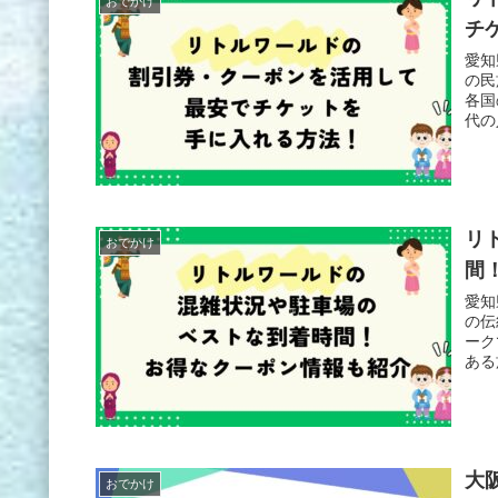
おでかけ
チ
愛知
の民
各国
代の
リ
おでかけ
間
愛知
の伝
ーク
ある
大
おでかけ