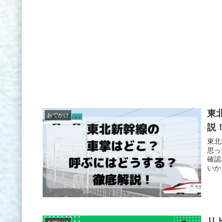
東
おでかけ
説
東北
思っ
確認
いか
リ