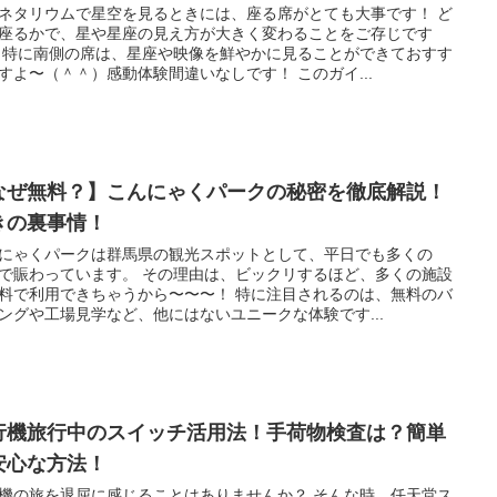
ネタリウムで星空を見るときには、座る席がとても大事です！ ど
座るかで、星や星座の見え方が大きく変わることをご存じです
 特に南側の席は、星座や映像を鮮やかに見ることができておすす
すよ〜（＾＾）感動体験間違いなしです！ このガイ...
なぜ無料？】こんにゃくパークの秘密を徹底解説！
きの裏事情！
にゃくパークは群馬県の観光スポットとして、平日でも多くの
で賑わっています。 その理由は、ビックリするほど、多くの施設
料で利用できちゃうから〜〜〜！ 特に注目されるのは、無料のバ
ングや工場見学など、他にはないユニークな体験です...
行機旅行中のスイッチ活用法！手荷物検査は？簡単
安心な方法！
機の旅を退屈に感じることはありませんか？ そんな時、任天堂ス