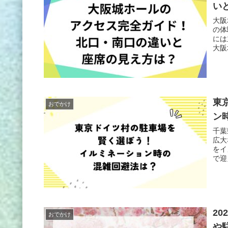
い
大阪
の体
には
大阪
東
おでかけ
ン
千葉
広大
をイ
で迎
2
おでかけ
や