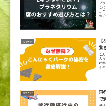
プラ
こに
か？
めで
【
おでかけ
驚
こん
人々
が無
イキ
飛
おでかけ
で
飛行