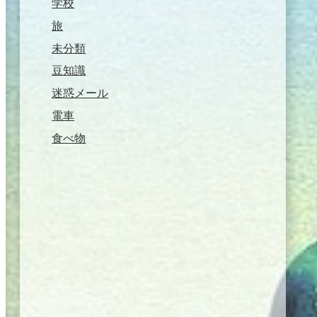
学校
旅
未分類
豆知識
迷惑メール
電車
食べ物