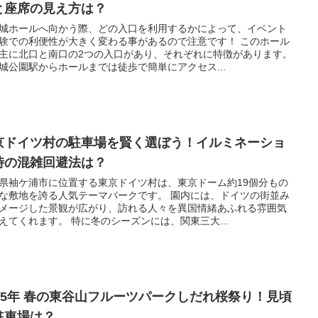
と座席の見え方は？
城ホールへ向かう際、どの入口を利用するかによって、イベント
験での利便性が大きく変わる事があるので注意です！ このホール
主に北口と南口の2つの入口があり、それぞれに特徴があります。
城公園駅からホールまでは徒歩で簡単にアクセス...
京ドイツ村の駐車場を賢く選ぼう！イルミネーショ
時の混雑回避法は？
県袖ケ浦市に位置する東京ドイツ村は、東京ドーム約19個分もの
な敷地を誇る人気テーマパークです。 園内には、ドイツの街並み
メージした景観が広がり、訪れる人々を異国情緒あふれる雰囲気
えてくれます。 特に冬のシーズンには、関東三大...
025年 春の東谷山フルーツパークしだれ桜祭り！見頃
駐車場は？