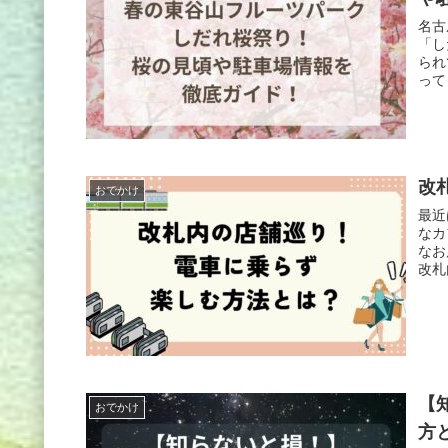
名古
「し
られ
って
改
おでかけ
最近
なカ
なお
改札
【
おでかけ
方