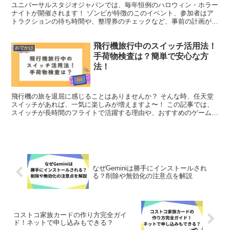
ユニバーサルスタジオジャパンでは、毎年恒例のハロウィン・ホラー
ナイトが開催されます！ ゾンビが特徴のこのイベント、参加者はア
トラクションの待ち時間や、整理券のチェックなど、事前の計画が重
要になってきます！ ここではこちらの内容を詳しく解説し...
飛行機旅行中のスイッチ活用法！
おでかけ
手荷物検査は？簡単で安心な方
法！
飛行機の旅を退屈に感じることはありませんか？ そんな時、任天堂
スイッチがあれば、一気に楽しみが増えますよ〜！ この記事では、
スイッチが長時間のフライトで活躍する理由や、おすすめのゲームタ
イプ、飛行機で快適に使用するためのポイントを紹介します...
なぜGeminiは勝手にインストールされ
る？削除や無効化の注意点を解説
コストコ家族カードの作り方完全ガイ
ド！ネットで申し込みもできる？