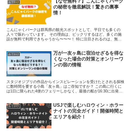
【なぜ無料？】こんにゃくパーク
おでかけ
の秘密を徹底解説！驚きの裏事
情！
こんにゃくパークは群馬県の観光スポットとして、平日でも多くの
人々で賑わっています。 その理由は、ビックリするほど、多くの施
設が無料で利用できちゃうから〜〜〜！ 特に注目されるのは、無料
のバイキングや工場見学など、他にはないユニークな体験です...
万が一友ヶ島に宿泊せざるを得な
おでかけ
くなった場合の対策とオンリーワ
ンの宿の情報
スタジオジブリの作品からインスピレーションを受けたとされる探検
に数時間を要する小島「友ヶ島」はご存知ですか？ この島に行くに
は1日に限られた4便のフェリーしかなく、最後の船が16:30に出発す
る事実に多くの人が驚かされます。 ゆっくりと島内...
USJで楽しむハロウィン・ホラー
おでかけ
ナイトの完全ガイド！開催時間と
エリアを紹介！