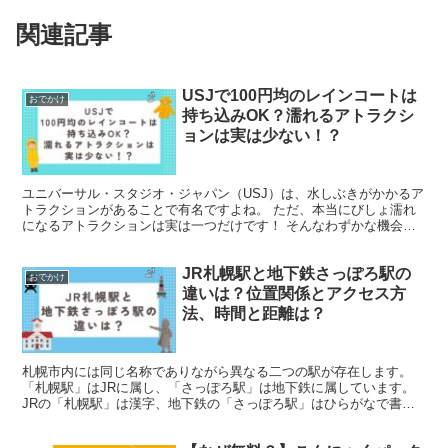
関連記事
USJで100円均のレインコートは
おでかけ
持ち込みOK？濡れるアトラクシ
ョンは実は少ない！？
ユニバーサル・スタジオ・ジャパン（USJ）は、水しぶきがかかるア
トラクションがあることで有名ですよね。 ただ、本当にびしょ濡れ
になるアトラクションは実は一つだけです！ そんなわずかな機会の
ために、パーク内で高価なレインギアを購入する必要はあ...
JR札幌駅と地下鉄さっぽろ駅の
おでかけ
違いは？位置関係とアクセス方
法、時間と距離は？
札幌市内には同じ名称でありながら異なる二つの駅が存在します。
「札幌駅」はJRに属し、「さっぽろ駅」は地下鉄に属しています。
JRの「札幌駅」は漢字、地下鉄の「さっぽろ駅」はひらがなで書か
れるため、これが両者を区別する一つの方法です。 JR...