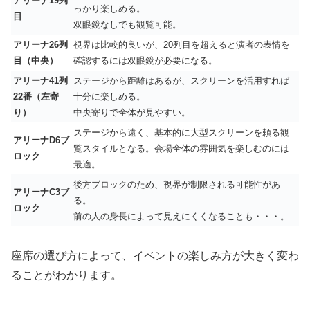
アリーナ19列
っかり楽しめる。
目
双眼鏡なしでも観覧可能。
アリーナ26列
視界は比較的良いが、20列目を超えると演者の表情を
目（中央）
確認するには双眼鏡が必要になる。
アリーナ41列
ステージから距離はあるが、スクリーンを活用すれば
22番（左寄
十分に楽しめる。
り）
中央寄りで全体が見やすい。
ステージから遠く、基本的に大型スクリーンを頼る観
アリーナD6ブ
覧スタイルとなる。会場全体の雰囲気を楽しむのには
ロック
最適。
後方ブロックのため、視界が制限される可能性があ
アリーナC3ブ
る。
ロック
前の人の身長によって見えにくくなることも・・・。
座席の選び方によって、イベントの楽しみ方が大きく変わ
ることがわかります。