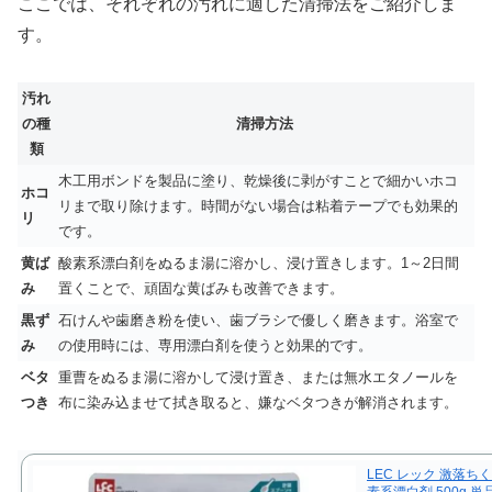
ここでは、それぞれの汚れに適した清掃法をご紹介しま
す。
汚れ
の種
清掃方法
類
木工用ボンドを製品に塗り、乾燥後に剥がすことで細かいホコ
ホコ
リまで取り除けます。時間がない場合は粘着テープでも効果的
リ
です。
黄ば
酸素系漂白剤をぬるま湯に溶かし、浸け置きします。1～2日間
み
置くことで、頑固な黄ばみも改善できます。
黒ず
石けんや歯磨き粉を使い、歯ブラシで優しく磨きます。浴室で
み
の使用時には、専用漂白剤を使うと効果的です。
ベタ
重曹をぬるま湯に溶かして浸け置き、または無水エタノールを
つき
布に染み込ませて拭き取ると、嫌なベタつきが解消されます。
LEC レック 激落ち