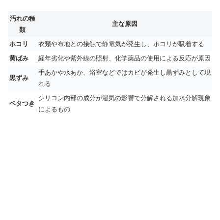
汚れの種
主な原因
類
ホコリ
衣類や布地との接触で静電気が発生し、ホコリが吸着する
黄ばみ
経年劣化や紫外線の照射、化学薬品の使用による反応が原因
手あかや水あか、浴室などではカビが発生し黒ずみとして現
黒ずみ
れる
シリコン内部の成分が湿気の影響で分解される加水分解現象
ベタつき
によるもの