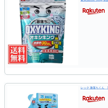
素系漂白剤 500g 
レック 激落ちくん 