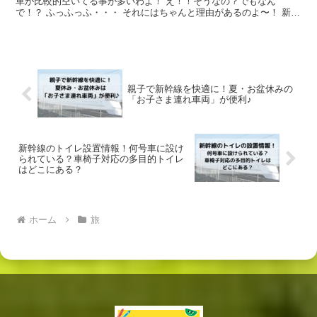
車が比較的空いてる事が多いわよ！ え！！そうなの？でもなん
で！？ ふっふっふ・・・ それにはちゃんと理由があるのよ〜！ 新幹
線の14号車から16号車は、他の車両に比べて乗客...
親子で新幹線を快適に！夏・お盆休みの
「お子さま連れ車両」が便利♪
新幹線のトイレ設置情報！何号車に設け
られている？車椅子対応の多目的トイレ
はどこにある？
ホーム
旅