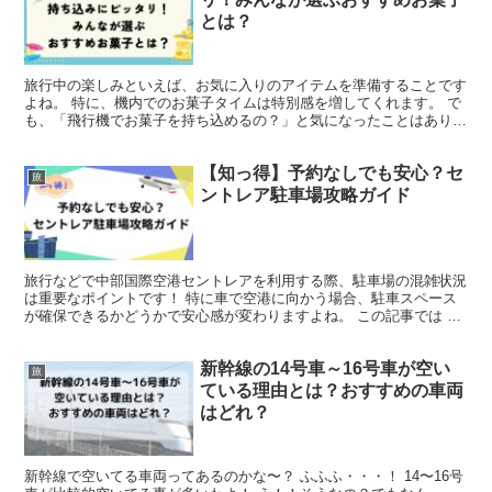
とは？
旅行中の楽しみといえば、お気に入りのアイテムを準備することです
よね。 特に、機内でのお菓子タイムは特別感を増してくれます。 で
も、「飛行機でお菓子を持ち込めるの？」と気になったことはありま
せんか？ 実は、航空会社によって持ち込み可能なものが...
【知っ得】予約なしでも安心？セ
旅
ントレア駐車場攻略ガイド
旅行などで中部国際空港セントレアを利用する際、駐車場の混雑状況
は重要なポイントです！ 特に車で空港に向かう場合、駐車スペース
が確保できるかどうかで安心感が変わりますよね。 この記事では ・
駐車場の予約が必要かどうかを判断するための情報 ・駐...
新幹線の14号車～16号車が空い
旅
ている理由とは？おすすめの車両
はどれ？
新幹線で空いてる車両ってあるのかな〜？ ふふふ・・・！ 14〜16号