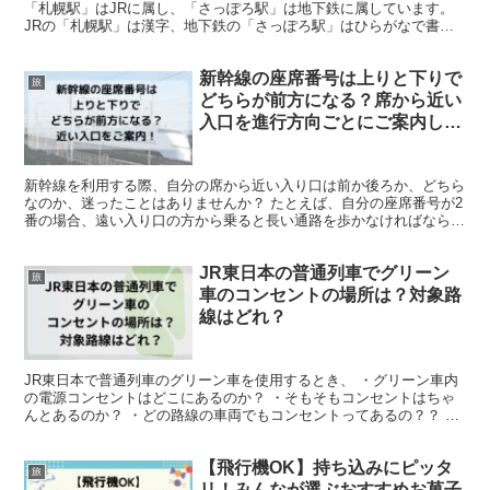
「札幌駅」はJRに属し、「さっぽろ駅」は地下鉄に属しています。
JRの「札幌駅」は漢字、地下鉄の「さっぽろ駅」はひらがなで書か
れるため、これが両者を区別する一つの方法です。 JR...
新幹線の座席番号は上りと下りで
旅
どちらが前方になる？席から近い
入口を進行方向ごとにご案内しま
す
新幹線を利用する際、自分の席から近い入り口は前か後ろか、どちら
なのか、迷ったことはありませんか？ たとえば、自分の座席番号が2
番の場合、遠い入り口の方から乗ると長い通路を歩かなければなら
ず、非常に面倒なことに・・・・ できれば、自分の座席に...
JR東日本の普通列車でグリーン
旅
車のコンセントの場所は？対象路
線はどれ？
JR東日本で普通列車のグリーン車を使用するとき、 ・グリーン車内
の電源コンセントはどこにあるのか？ ・そもそもコンセントはちゃ
んとあるのか？ ・どの路線の車両でもコンセントってあるの？？ そ
んなことが気になりますよね！ グリーン車ってスペシ...
【飛行機OK】持ち込みにピッタ
旅
リ！みんなが選ぶおすすめお菓子