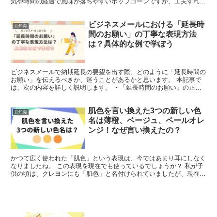
気や時間の経過で風味が落ちやすいポップコーンですが、工夫すれば
美味しく保存できます！！ また、湿気てしまった場合...
ビジネスメールにおける「延長時
豆知識
間のお願い」の丁寧な表現方法
は？具体的な例で学ぼう
ビジネスメールで納期延長の要望を出す際、どのように「延長時間の
お願い」を伝えるべきか、迷うことがあるかと思います。 本記事で
は、次の内容を詳しく説明します。 ・「延長時間のお願い」の正し
い使い方 ・礼節を保つための代替表現 ・依頼を行う上で...
肌色を言い換えた3つの新しい色
豆知識
名は薄橙、ベージュ、ペールオレ
ンジ！なぜ言い換えたの？
かつて広く使われた「肌色」という表現は、今ではあまり耳にしなく
なりましたね。 この表現を現在でも使っているでしょうか？ 私が子
供の頃は、クレヨンにも「肌色」と名付けられていましたが、現在で
は「薄橙」という名称で呼ばれています。 この色の名前...