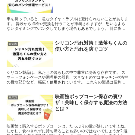
車を持っていると、急なタイヤトラブルは避けられないことがありま
す。 普段から点検や交換を行うことが推奨されますが、思いもよら
ないタイミングでパンクしてしまう場合もあるでしょう。 特に夜間
や早朝のように営業時間外のトラブルでは、どこに助けを求...
シリコン汚れ対策！激落ちくんの
豆知識
使い方と汚れを防ぐコツ
シリコン製品は、私たちの暮らしの中で非常に身近な存在です。 ス
マートフォンケースや調理用の器具、大きなものではキッチンや浴室
の目地部分など、幅広く使用されています。 これらの製品は便利で
すが、使用するうちに汚れが気になってくることがあります...
映画館ポップコーン保存の裏ワ
豆知識
ザ！美味しく保存する魔法の方法
とは？
映画館で購入するポップコーンは、たっぷりの量が嬉しいですよね。
しかし、食べきれずに持ち帰ることも多いのではないでしょうか? 湿