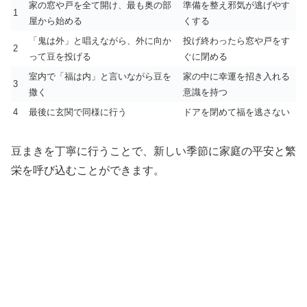
家の窓や戸を全て開け、最も奥の部
準備を整え邪気が逃げやす
1
屋から始める
くする
「鬼は外」と唱えながら、外に向か
投げ終わったら窓や戸をす
2
って豆を投げる
ぐに閉める
室内で「福は内」と言いながら豆を
家の中に幸運を招き入れる
3
撒く
意識を持つ
4
最後に玄関で同様に行う
ドアを閉めて福を逃さない
豆まきを丁寧に行うことで、新しい季節に家庭の平安と繁
栄を呼び込むことができます。