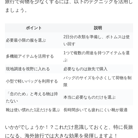
旅行で荷物を少なくするには、以下のテクニックを活用し
ましょう。
ポイント
説明
2日分の衣類を準備し、ボトムスは使
必要最小限の服を選ぶ
い回す
1つで複数の用途を持つアイテムを選
多機能アイテムを活用する
ぶ
現地調達を視野に入れる
必要なものは旅先で購入
バッグのサイズを小さくして荷物を制
小型で軽いバッグを利用する
限
「念のため」と考える物は持
本当に必要なものだけを選ぶ
たない
靴は使い慣れた1足だけを選ぶ
長時間歩いても疲れにくい靴が最適
いかがでしょうか！？これだけ意識しておくと、特に長旅
になる、海外旅行では大きな効果を発揮しますよ！