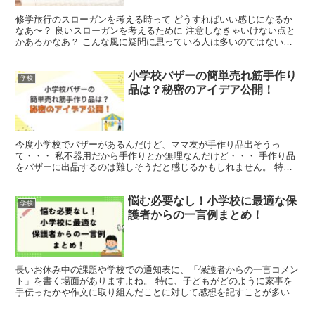
修学旅行のスローガンを考える時って どうすればいい感じになるか
なあ〜？ 良いスローガンを考えるために 注意しなきゃいけない点と
かあるかなあ？ こんな風に疑問に思っている人は多いのではないで
しょうか！？ この記事では、校外学習、修学旅行のため...
小学校バザーの簡単売れ筋手作り
学校
品は？秘密のアイデア公開！
今度小学校でバザーがあるんだけど、ママ友が手作り品出そうっ
て・・・ 私不器用だから手作りとか無理なんだけど・・・ 手作り品
をバザーに出品するのは難しそうだと感じるかもしれません。 特
に、手作業が苦手な方にはハードルが高く思えることもあるでし...
悩む必要なし！小学校に最適な保
学校
護者からの一言例まとめ！
長いお休み中の課題や学校での通知表に、「保護者からの一言コメン
ト」を書く場面がありますよね。 特に、子どもがどのように家事を
手伝ったかや作文に取り組んだことに対して感想を記すことが多いで
す。 ですが、いざ書こうと思うと「何をどう書けばいいの...