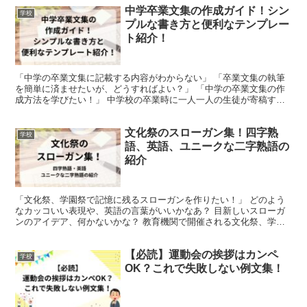
中学卒業文集の作成ガイド！シン
学校
プルな書き方と便利なテンプレー
ト紹介！
「中学の卒業文集に記載する内容がわからない」 「卒業文集の執筆
を簡単に済ませたいが、どうすればよい？」 「中学の卒業文集の作
成方法を学びたい！」 中学校の卒業時に一人一人の生徒が寄稿する
文集は、作成するのに少し手間がかかるものの、後で振り返...
文化祭のスローガン集！四字熟
学校
語、英語、ユニークな二字熟語の
紹介
「文化祭、学園祭で記憶に残るスローガンを作りたい！」 どのよう
なカッコいい表現や、英語の言葉がいいかなあ？ 目新しいスローガ
ンのアイデア、何かないかな？ 教育機関で開催される文化祭、学園
祭は、小学校から大学まで多くの学生にとって忘れがたいイ...
【必読】運動会の挨拶はカンペ
学校
OK？これで失敗しない例文集！